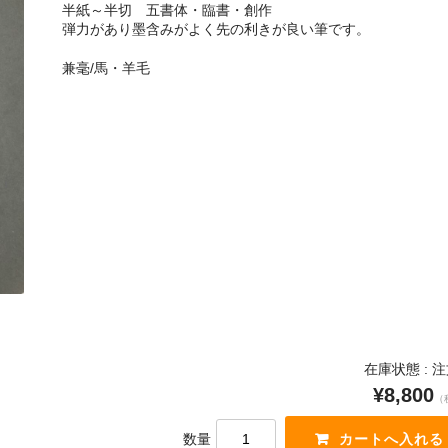
半紙～半切 五書体・臨書・創作
弾力があり墨含みがよく先の利きが良い筆です。
兼毫/馬・羊毛
在庫状態 : 
¥8,800
（
数量