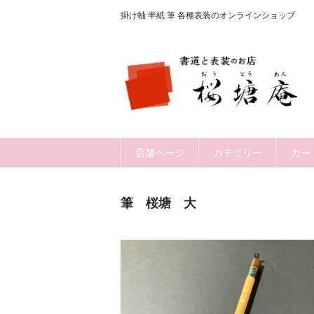
掛け軸 半紙 筆 各種表装のオンラインショップ
店舗ページ
カテゴリー
カー
筆 桜塘 大