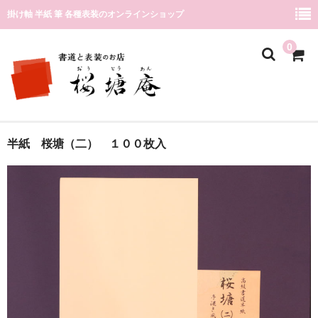
掛け軸 半紙 筆 各種表装のオンラインショップ
0
店舗ページ
半紙 桜塘（二） １００枚入
カテゴリー
筆
墨液
紙
カート