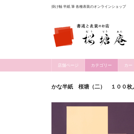
掛け軸 半紙 筆 各種表装のオンラインショップ
店舗ページ
カテゴリー
カー
かな半紙 桜塘（二） １００枚