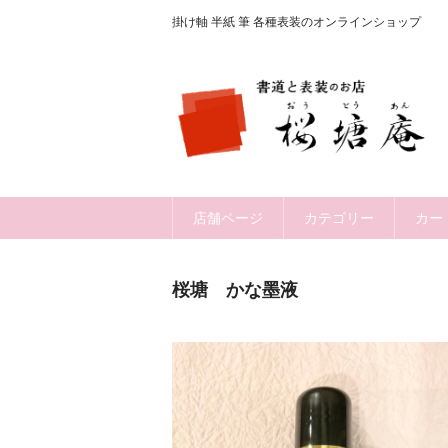
掛け軸 半紙 筆 各種表装のオンラインショップ
店舗ページ
カテゴリー
カー
桜塘 かな墨液