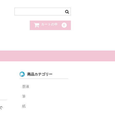
カートの中
0
商品カテゴリー
墨液
筆
紙
で