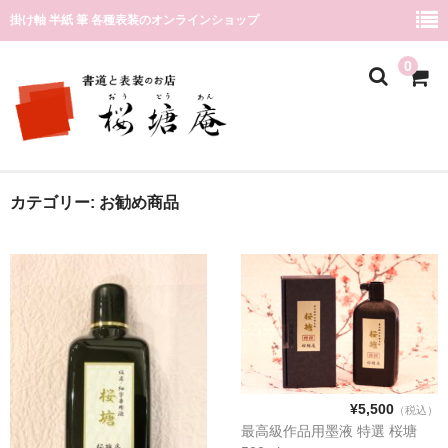
掛け軸 半紙 筆 各種表装のオンラインショップ
0
店舗ページ
カテゴリー:
お勧め商品
カテゴリー
筆
墨液
紙
¥5,500
カート
（税込）
最高級作品用墨液 特選 桜塘